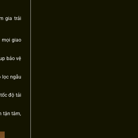
m gia trải
ý mọi giao
iup bảo vệ
ộ lọc ngẫu
tốc độ tải
h tận tâm,