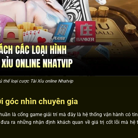
 thể loại cược Tài Xỉu online Nhatvip
i góc nhìn chuyên gia
huần là cổng game giải trí mà đây là hệ thống vận hành có tín
 đưa ra những nhận định khách quan về giá trị cốt lõi mà hệ