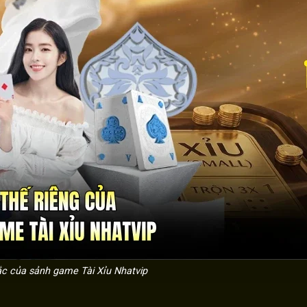
ắc của sảnh game Tài Xỉu Nhatvip