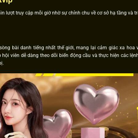
n lượt truy cập mỗi giờ nhờ sự chỉnh chu về cơ sở hạ tầng và t
sòng bài danh tiếng nhất thế giới, mang lại cảm giác xa hoa
p hội viên dễ dàng theo dõi biến động cầu và thực hiện các lện
ị.