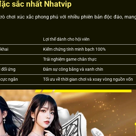
đặc sắc nhất Nhatvip
rò chơi xúc xắc phong phú với nhiều phiên bản độc đáo, mang
Lợi thế dành cho hội viên
 khai
Kiểm chứng tính minh bạch 100%
Trải nghiệm game chân thực
i đối ứng
Đảm sự công bằng và xanh chín
a cực ngắn
Tối ưu về thời gian chơi và xoay vòng nguồn vốn