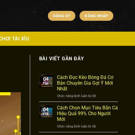
ĐĂNG KÝ
ĐĂNG NHẬP
CHƠI TÀI XỈU
BÀI VIẾT GẦN ĐÂY
Cách Đọc Kèo Bóng Đá Cơ
04
Bản Chuyên Gia Gợi Ý Mới
Th8
Nhất
Chức năng bình luận bị tắt
ở
Cách
Đọc
Cách Chọn Mục Tiêu Bắn Cá
04
Kèo
Hiệu Quả 99% Cho Người
Th8
Bóng
Mới
Đá
Chức năng bình luận bị tắt
ở
Cơ
Cách
Bản