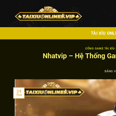
Bỏ
qua
nội
dung
TÀI XỈU ONL
CỔNG GAME TÀI XỈU 
Nhatvip – Hệ Thống Gam
ĐĂNG 
24
Th4