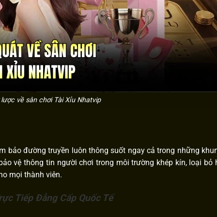
 lược về sân chơi Tài Xỉu Nhatvip
 bảo đường truyền luôn thông suốt ngay cả trong những khun
o vệ thông tin người chơi trong môi trường khép kín, loại bỏ
cho mọi thành viên.
rực Tiếp Đẳng Cấp Quốc Tế