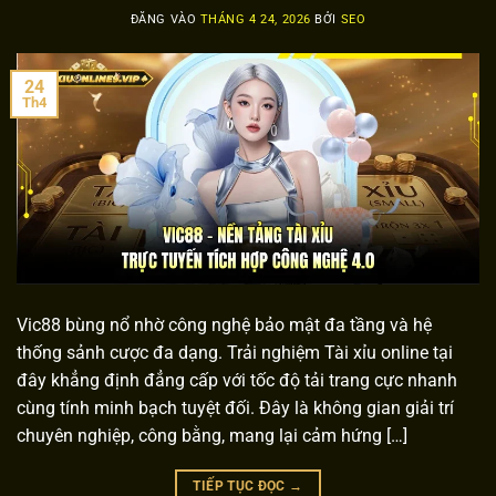
ĐĂNG VÀO
THÁNG 4 24, 2026
BỞI
SEO
24
Th4
Vic88 bùng nổ nhờ công nghệ bảo mật đa tầng và hệ
thống sảnh cược đa dạng. Trải nghiệm Tài xỉu online tại
đây khẳng định đẳng cấp với tốc độ tải trang cực nhanh
cùng tính minh bạch tuyệt đối. Đây là không gian giải trí
chuyên nghiệp, công bằng, mang lại cảm hứng […]
TIẾP TỤC ĐỌC
→