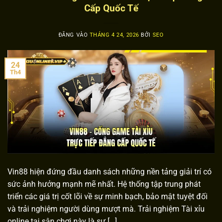
Cấp Quốc Tế
ĐĂNG VÀO
THÁNG 4 24, 2026
BỞI
SEO
24
Th4
Vin88 hiện đứng đầu danh sách những nền tảng giải trí có
sức ảnh hưởng mạnh mẽ nhất. Hệ thống tập trung phát
triển các giá trị cốt lõi về sự minh bạch, bảo mật tuyệt đối
và trải nghiệm người dùng mượt mà. Trải nghiệm Tài xỉu
online tại sân chơi này là sự […]