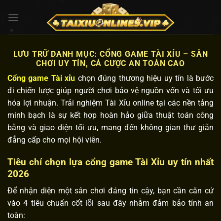
Bỏ
qua
nội
dung
LƯU TRỮ DANH MỤC:
CỔNG GAME TÀI XỈU – SÂN
CHƠI UY TÍN, CÁ CƯỢC AN TOÀN CAO
Cổng game Tài xỉu
chọn đúng thương hiệu uy tín là bước
đi chiến lược giúp người chơi bảo vệ nguồn vốn và tối ưu
hóa lợi nhuận. Trải nghiệm Tài Xỉu online tại các nền tảng
minh bạch là sự kết hợp hoàn hảo giữa thuật toán công
bằng và giao diện tối ưu, mang đến không gian thư giãn
đẳng cấp cho mọi hội viên.
Tiêu chí chọn lựa cổng game Tài Xỉu uy tín nhất
2026
Để nhận diện một sân chơi đáng tin cậy, bạn cần căn cứ
vào 4 tiêu chuẩn cốt lõi sau đây nhằm đảm bảo tính an
toàn: