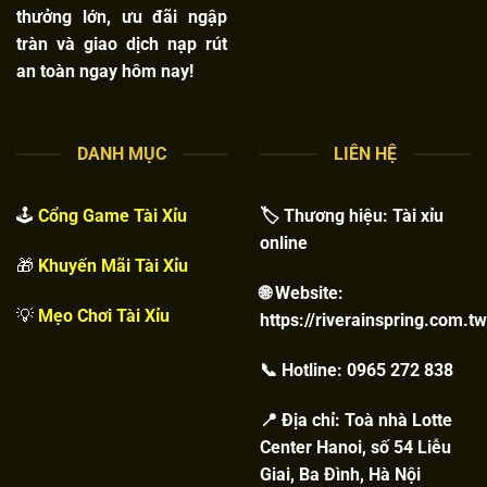
thưởng lớn, ưu đãi ngập
tràn và giao dịch nạp rút
an toàn ngay hôm nay!
DANH MỤC
LIÊN HỆ
🕹️
Cổng Game Tài Xỉu
🏷️ Thương hiệu: Tài xỉu
online
🎁
Khuyến Mãi Tài Xỉu
🌐 Website:
💡
Mẹo Chơi Tài Xỉu
https://riverainspring.com.tw
📞 Hotline: 0965 272 838
📍 Địa chỉ: Toà nhà Lotte
Center Hanoi, số 54 Liễu
Giai, Ba Đình, Hà Nội