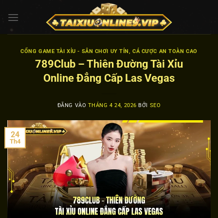
Bỏ
qua
nội
dung
CỔNG GAME TÀI XỈU - SÂN CHƠI UY TÍN, CÁ CƯỢC AN TOÀN CAO
789Club – Thiên Đường Tài Xỉu
Online Đẳng Cấp Las Vegas
ĐĂNG VÀO
THÁNG 4 24, 2026
BỞI
SEO
24
Th4