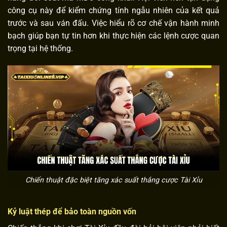
công cụ này để kiểm chứng tính ngẫu nhiên của kết quả
trước và sau ván đấu. Việc hiểu rõ cơ chế vận hành minh
bạch giúp bạn tự tin hơn khi thực hiện các lệnh cược quan
trọng tại hệ thống.
Chiến thuật đặc biệt tăng xác suất thắng cược Tài Xỉu
Kỷ luật thép để bảo toàn nguồn vốn